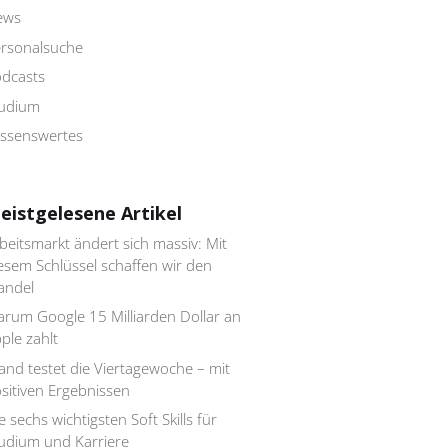
ews
rsonalsuche
dcasts
tudium
ssenswertes
eistgelesene Artikel
beitsmarkt ändert sich massiv: Mit
esem Schlüssel schaffen wir den
andel
rum Google 15 Milliarden Dollar an
ple zahlt
land testet die Viertagewoche – mit
sitiven Ergebnissen
e sechs wichtigsten Soft Skills für
udium und Karriere