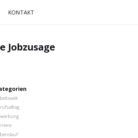
KONTAKT
ne Jobzusage
ategorien
beitswelt
rufsalltag
ewerbung
rriere
benslauf