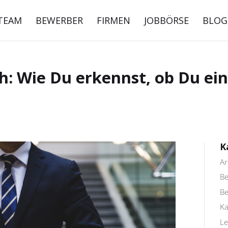
TEAM
BEWERBER
FIRMEN
JOBBÖRSE
BLOG
h: Wie Du erkennst, ob Du ei
K
Ar
Be
B
Ka
Le