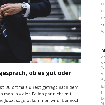
N
Pe
Po
S
Wi
M
Ar
di
W
gespräch, ob es gut oder
Wa
Ap
Is
irst Du oftmals direkt gefragt nach dem
po
n man in vielen Fällen gar nicht mit
Di
ine Jobzusage bekommen wird. Dennoch
St