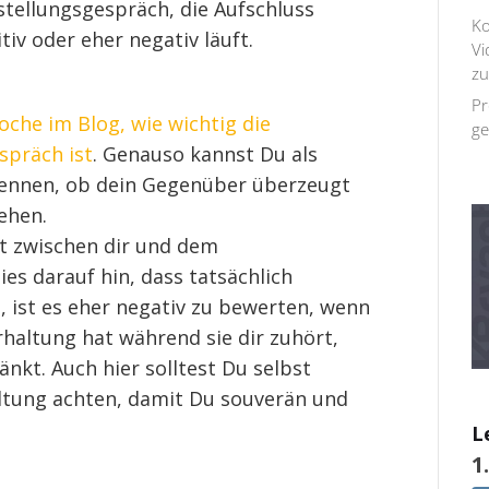
tellungsgespräch, die Aufschluss
Ko
iv oder eher negativ läuft.
Vi
zu
Pr
oche im Blog, wie wichtig die
ge
spräch ist
. Genauso kannst Du als
ennen, ob dein Gegenüber überzeugt
ehen.
kt zwischen dir und dem
es darauf hin, dass tatsächlich
, ist es eher negativ zu bewerten, wenn
haltung hat während sie dir zuhört,
änkt. Auch hier solltest Du selbst
altung achten, damit Du souverän und
L
1