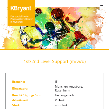
☰
1st/2nd Level Support (m/w/d)
Branche:
IT
München, Augsburg,
Einsatzort:
Rosenheim
Beschäftigungsform:
Festangestellt
Arbeitszeit:
Vollzeit
Start:
ab sofort