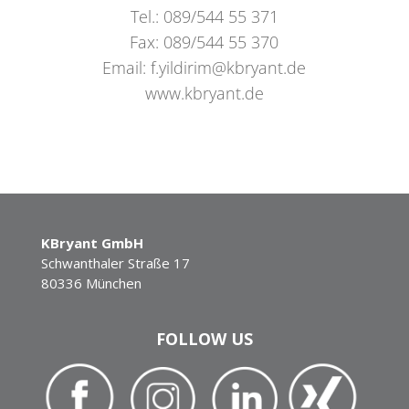
Tel.: 089/544 55 371
Fax: 089/544 55 370
Email: f.yildirim@kbryant.de
www.kbryant.de
KBryant GmbH
Schwanthaler Straße 17
80336 München
FOLLOW US